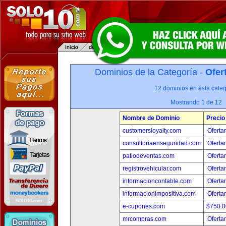
Dominios de la Categoría -
Ofer
12 dominios en esta categ
Mostrando 1 de 12
Nombre de Dominio
Precio
customersloyalty.com
Oferta
consultoriaenseguridad.com
Oferta
patiodeventas.com
Oferta
registrovehicular.com
Oferta
informacioncontable.com
Oferta
informacionimpositiva.com
Oferta
e-cupones.com
$750.
mrcompras.com
Oferta