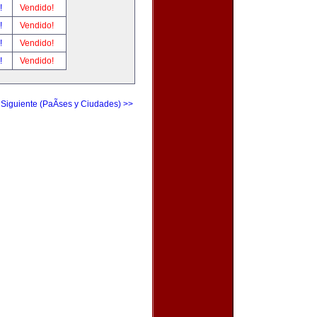
r!
Vendido!
r!
Vendido!
r!
Vendido!
r!
Vendido!
 Siguiente (PaÃ­ses y Ciudades) >>