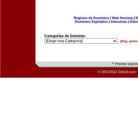
Registro de Dominios
|
Web Hosting
|
D
Dominios Expirados
|
Industrias
|
Indu
Categorías de Dominio:
[Pág. princi
** Precios expre
© 2002/2022 Solo10.com