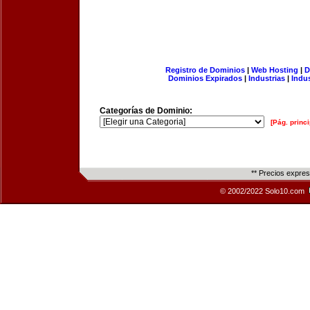
Registro de Dominios
|
Web Hosting
|
D
Dominios Expirados
|
Industrias
|
Indu
Categorías de Dominio:
[Pág. princi
** Precios expre
© 2002/2022 Solo10.com