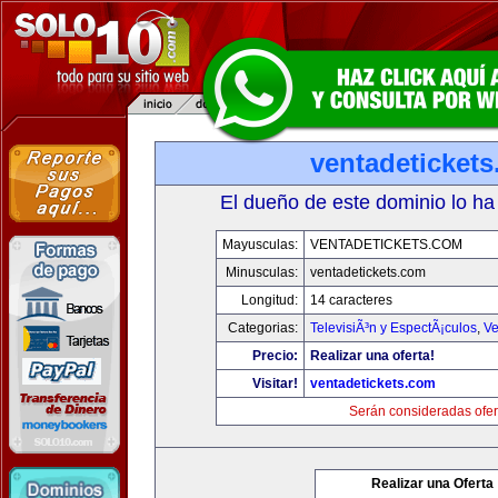
ventadeticket
El dueño de este dominio lo ha
Mayusculas:
VENTADETICKETS.COM
Minusculas:
ventadetickets.com
Longitud:
14 caracteres
Categorias:
TelevisiÃ³n y EspectÃ¡culos
,
Ve
Precio:
Realizar una oferta!
Visitar!
ventadetickets.com
Serán consideradas ofer
Realizar una Oferta