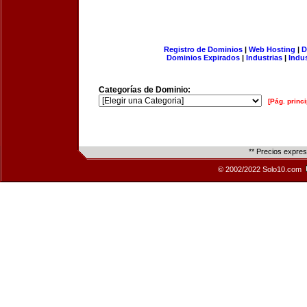
Registro de Dominios
|
Web Hosting
|
D
Dominios Expirados
|
Industrias
|
Indu
Categorías de Dominio:
[Pág. princi
** Precios expre
© 2002/2022 Solo10.com