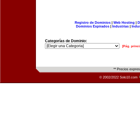
Registro de Dominios
|
Web Hosting
|
D
Dominios Expirados
|
Industrias
|
Indu
Categorías de Dominio:
[Pág. princi
** Precios expre
© 2002/2022 Solo10.com