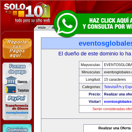
eventosglobale
El dueño de este dominio lo ha
Mayusculas:
EVENTOSGLOB
Minusculas:
eventosglobales
Longitud:
15 caracteres
Categorias:
TelevisiÃ³n y Esp
Precio:
Realizar una ofer
Visitar!
eventosglobale
Serán consideradas ofer
Realizar una Oferta