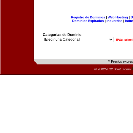
Registro de Dominios
|
Web Hosting
|
D
Dominios Expirados
|
Industrias
|
Indu
Categorías de Dominio:
[Pág. princi
** Precios expre
© 2002/2022 Solo10.com