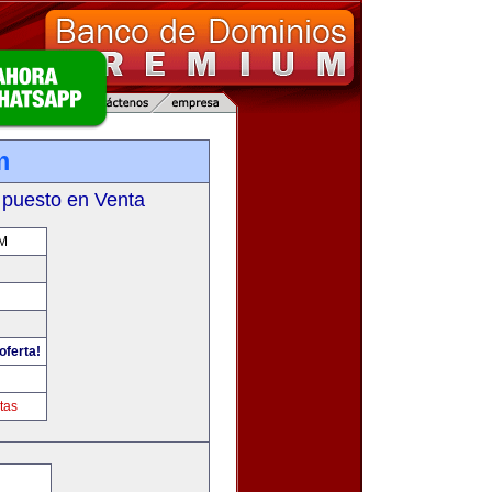
m
 puesto en Venta
M
oferta!
tas