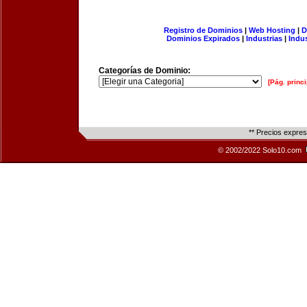
Registro de Dominios
|
Web Hosting
|
D
Dominios Expirados
|
Industrias
|
Indu
Categorías de Dominio:
[Pág. princi
** Precios expre
© 2002/2022 Solo10.com