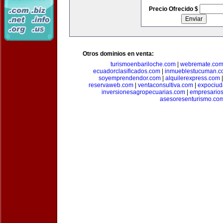
Precio Ofrecido $
Otros dominios en venta:
turismoenbariloche.com
|
webremate.co
ecuadorclasificados.com
|
inmueblestucuman.c
soyemprendendor.com
|
alquilerexpress.com
reservaweb.com
|
ventaconsultiva.com
|
expociud
inversionesagropecuarias.com
|
empresario
asesoresenturismo.co