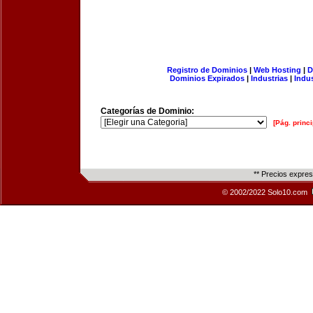
Registro de Dominios
|
Web Hosting
|
D
Dominios Expirados
|
Industrias
|
Indu
Categorías de Dominio:
[Pág. princi
** Precios expre
© 2002/2022 Solo10.com