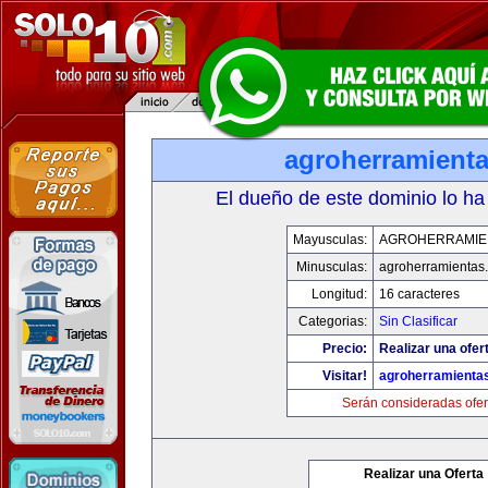
agroherramient
El dueño de este dominio lo ha
Mayusculas:
AGROHERRAMIE
Minusculas:
agroherramientas
Longitud:
16 caracteres
Categorias:
Sin Clasificar
Precio:
Realizar una ofer
Visitar!
agroherramienta
Serán consideradas ofer
Realizar una Oferta