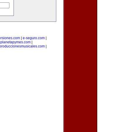
ersiones.com
|
e-seguro.com
|
|
planetapymes.com
|
produccionesmusicales.com
|