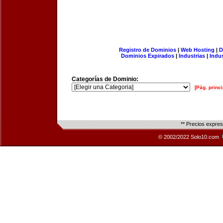
Registro de Dominios
|
Web Hosting
|
D
Dominios Expirados
|
Industrias
|
Indu
Categorías de Dominio:
[Pág. princi
** Precios expre
© 2002/2022 Solo10.com