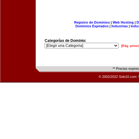
Registro de Dominios
|
Web Hosting
|
D
Dominios Expirados
|
Industrias
|
Indu
Categorías de Dominio:
[Pág. princi
** Precios expre
© 2002/2022 Solo10.com