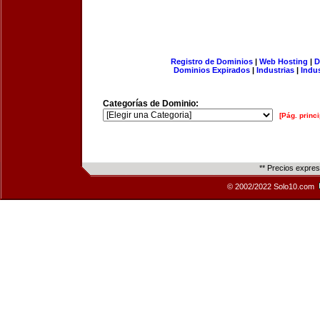
Registro de Dominios
|
Web Hosting
|
D
Dominios Expirados
|
Industrias
|
Indu
Categorías de Dominio:
[Pág. princi
** Precios expre
© 2002/2022 Solo10.com