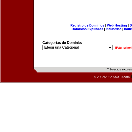
Registro de Dominios
|
Web Hosting
|
D
Dominios Expirados
|
Industrias
|
Indu
Categorías de Dominio:
[Pág. princi
** Precios expre
© 2002/2022 Solo10.com