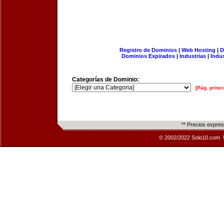
Registro de Dominios
|
Web Hosting
|
D
Dominios Expirados
|
Industrias
|
Indu
Categorías de Dominio:
[Pág. princi
** Precios expre
© 2002/2022 Solo10.com