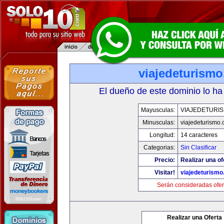
viajedeturism
El dueño de este dominio lo ha
Mayusculas:
VIAJEDETURI
Minusculas:
viajedeturismo
Longitud:
14 caracteres
Categorias:
Sin Clasificar
Precio:
Realizar una of
Visitar!
viajedeturism
Serán consideradas ofer
Realizar una Oferta