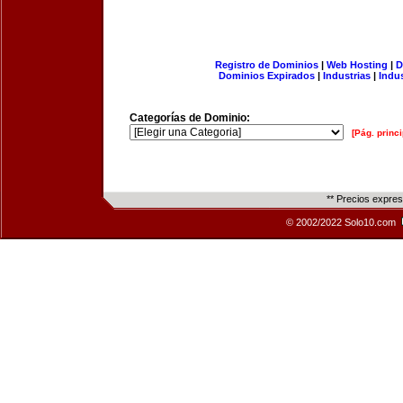
Registro de Dominios
|
Web Hosting
|
D
Dominios Expirados
|
Industrias
|
Indu
Categorías de Dominio:
[Pág. princi
** Precios expre
© 2002/2022 Solo10.com