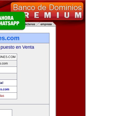
es.com
 puesto en Venta
ONES.COM
s.com
ta!
es.com
tas