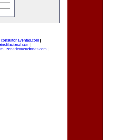
|
consultoriaventas.com
|
oinstitucional.com
|
om
|
zonadevacaciones.com
|