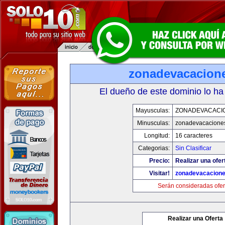
zonadevacacion
El dueño de este dominio lo ha
Mayusculas:
ZONADEVACACI
Minusculas:
zonadevacacione
Longitud:
16 caracteres
Categorias:
Sin Clasificar
Precio:
Realizar una ofer
Visitar!
zonadevacacion
Serán consideradas ofer
Realizar una Oferta