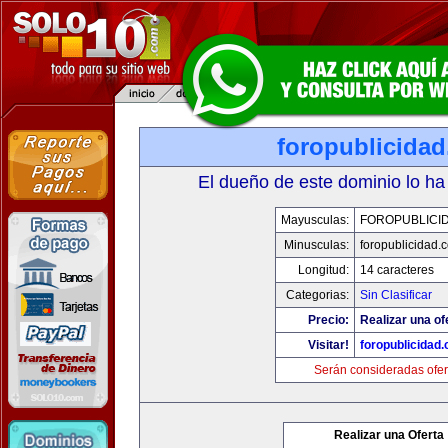
foropublicida
El dueño de este dominio lo ha
Mayusculas:
FOROPUBLICI
Minusculas:
foropublicidad.
Longitud:
14 caracteres
Categorias:
Sin Clasificar
Precio:
Realizar una of
Visitar!
foropublicidad
Serán consideradas ofer
Realizar una Oferta