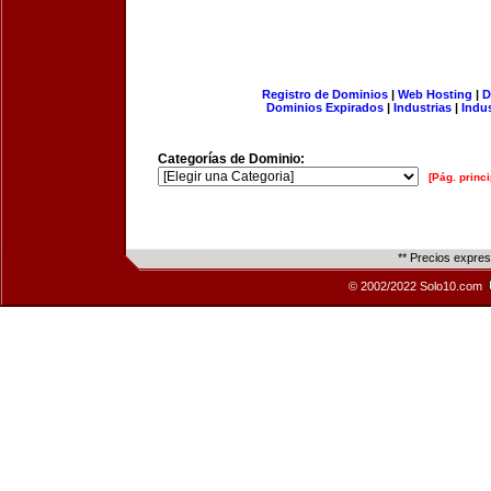
Registro de Dominios
|
Web Hosting
|
D
Dominios Expirados
|
Industrias
|
Indu
Categorías de Dominio:
[Pág. princi
** Precios expre
© 2002/2022 Solo10.com