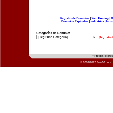
Registro de Dominios
|
Web Hosting
|
D
Dominios Expirados
|
Industrias
|
Indu
Categorías de Dominio:
[Pág. princi
** Precios expre
© 2002/2022 Solo10.com