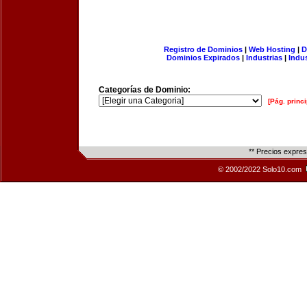
Registro de Dominios
|
Web Hosting
|
D
Dominios Expirados
|
Industrias
|
Indu
Categorías de Dominio:
[Pág. princi
** Precios expre
© 2002/2022 Solo10.com