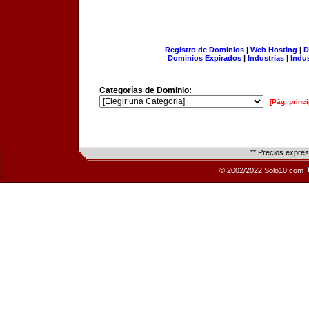
Registro de Dominios
|
Web Hosting
|
D
Dominios Expirados
|
Industrias
|
Indu
Categorías de Dominio:
[Pág. princi
** Precios expre
© 2002/2022 Solo10.com