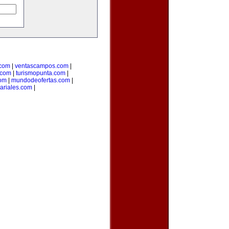
.com
|
ventascampos.com
|
.com
|
turismopunta.com
|
com
|
mundodeofertas.com
|
ariales.com
|