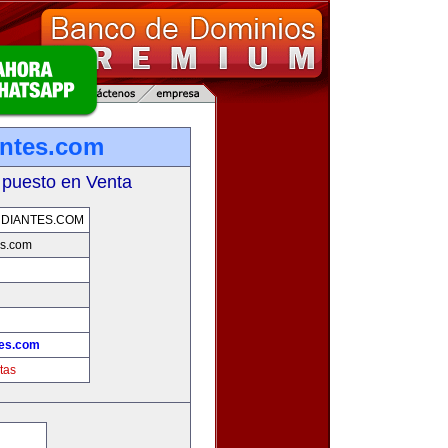
antes.com
 puesto en Venta
DIANTES.COM
es.com
tes.com
tas