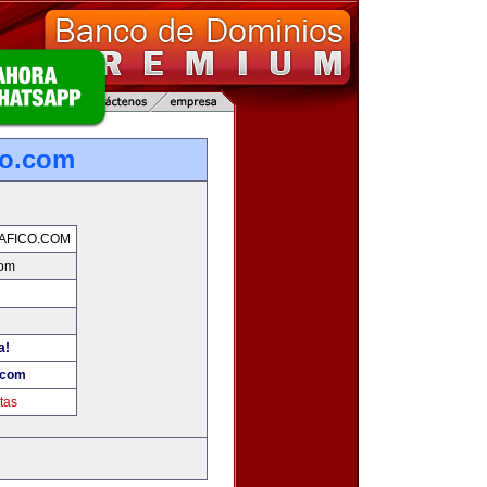
co.com
AFICO.COM
com
a!
.com
tas