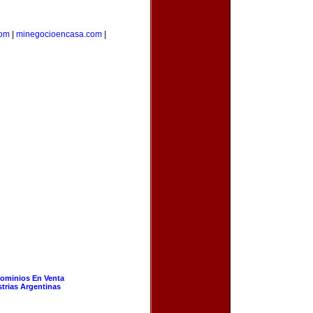
com
|
minegocioencasa.com
|
ominios En Venta
strias Argentinas