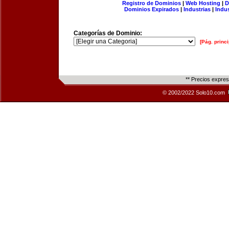
Registro de Dominios
|
Web Hosting
|
D
Dominios Expirados
|
Industrias
|
Indu
Categorías de Dominio:
[Pág. princi
** Precios expre
© 2002/2022 Solo10.com