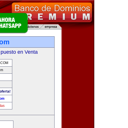
com
 puesto en Venta
.COM
om
oferta!
com
tas