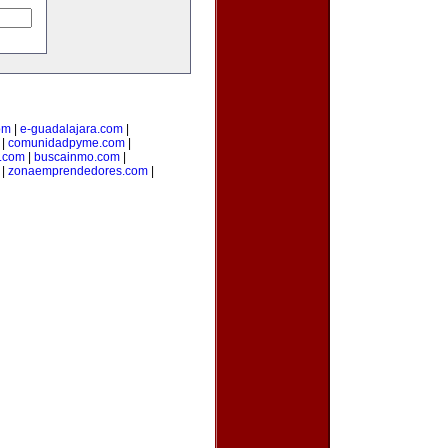
om
|
e-guadalajara.com
|
|
comunidadpyme.com
|
s.com
|
buscainmo.com
|
|
zonaemprendedores.com
|