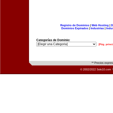
Registro de Dominios
|
Web Hosting
|
D
Dominios Expirados
|
Industrias
|
Indu
Categorías de Dominio:
[Pág. princi
** Precios expre
© 2002/2022 Solo10.com