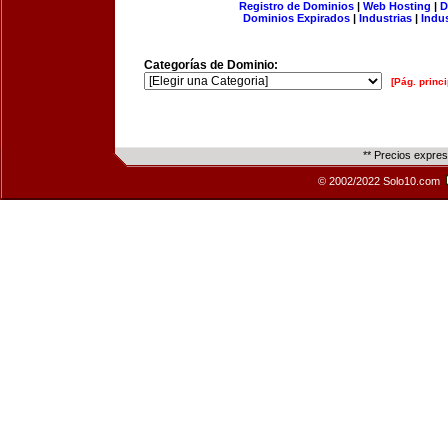
Registro de Dominios
|
Web Hosting
|
D
Dominios Expirados
|
Industrias
|
Indu
Categorías de Dominio:
[Pág. princi
** Precios expre
© 2002/2022 Solo10.com