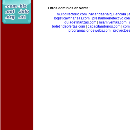
Otros dominios en venta:
multidirectorio.com
|
viviendaenalquiler.com
|
logisticayfinanzas.com
|
prestamoenefectivo.co
guiadefinanzas.com
|
miamiventas.com
|
boletindeofertas.com
|
capacitandonos.com
|
come
programaciondewebs.com
|
proyectos