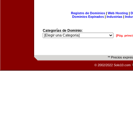
Registro de Dominios
|
Web Hosting
|
D
Dominios Expirados
|
Industrias
|
Indu
Categorías de Dominio:
[Pág. princi
** Precios expre
© 2002/2022 Solo10.com