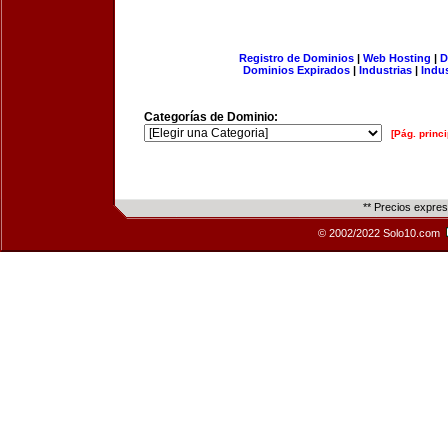
Registro de Dominios
|
Web Hosting
|
D
Dominios Expirados
|
Industrias
|
Indu
Categorías de Dominio:
[Pág. princi
** Precios expre
© 2002/2022 Solo10.com