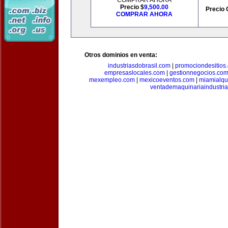
COMPRAR AHORA
Precio $
9,500.00
Precio 
COMPRAR AHORA
Otros dominios en venta:
industriasdobrasil.com
|
promociondesitios
empresaslocales.com
|
gestionnegocios.co
mexempleo.com
|
mexicoeventos.com
|
miamialqu
ventademaquinariaindustria