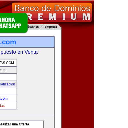
s.com
 puesto en Venta
AS.COM
com
ializacion
.com
tas
ealizar una Oferta