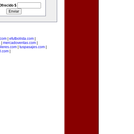
Ofrecido $
.com
|
efutbolista.com
|
m
|
mercadoventas.com
|
ileres.com
|
tuspasajes.com
|
l.com
|