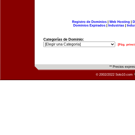
Registro de Dominios
|
Web Hosting
|
D
Dominios Expirados
|
Industrias
|
Indu
Categorías de Dominio:
[Pág. princi
** Precios expre
© 2002/2022 Solo10.com