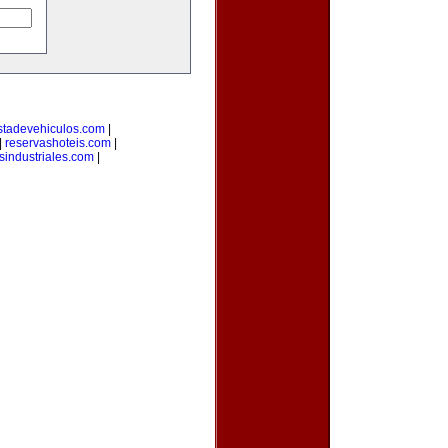
stadevehiculos.com
|
|
reservashoteis.com
|
sindustriales.com
|