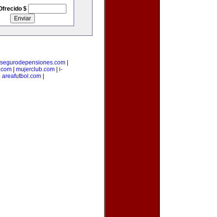
Ofrecido $
segurodepensiones.com
|
.com
|
mujerclub.com
|
i-
|
areafutbol.com
|