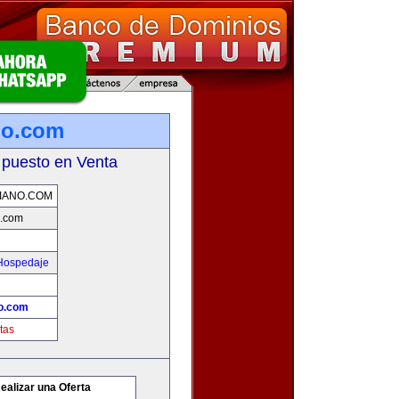
no.com
 puesto en Venta
IANO.COM
o.com
 Hospedaje
o.com
tas
ealizar una Oferta