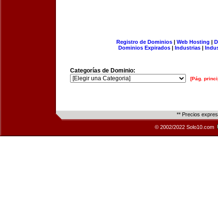
Registro de Dominios
|
Web Hosting
|
D
Dominios Expirados
|
Industrias
|
Indu
Categorías de Dominio:
[Pág. princi
** Precios expre
© 2002/2022 Solo10.com