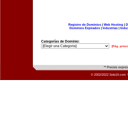
Registro de Dominios
|
Web Hosting
|
D
Dominios Expirados
|
Industrias
|
Indu
Categorías de Dominio:
[Pág. princi
** Precios expre
© 2002/2022 Solo10.com