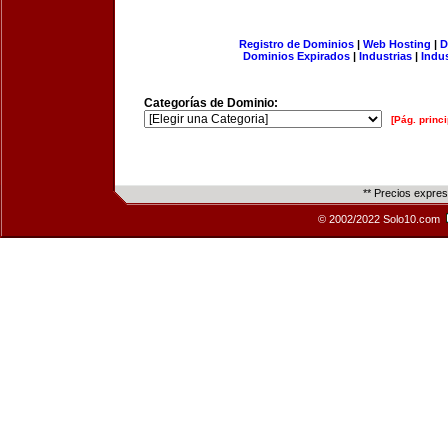
Registro de Dominios
|
Web Hosting
|
D
Dominios Expirados
|
Industrias
|
Indu
Categorías de Dominio:
[Pág. princi
** Precios expre
© 2002/2022 Solo10.com