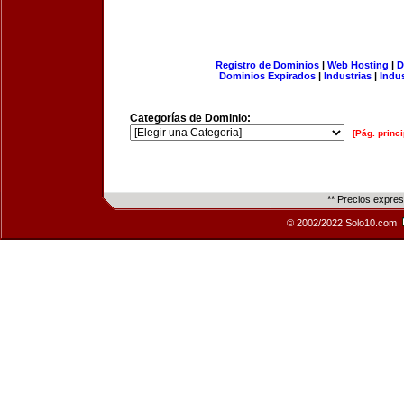
Registro de Dominios
|
Web Hosting
|
D
Dominios Expirados
|
Industrias
|
Indu
Categorías de Dominio:
[Pág. princi
** Precios expre
© 2002/2022 Solo10.com