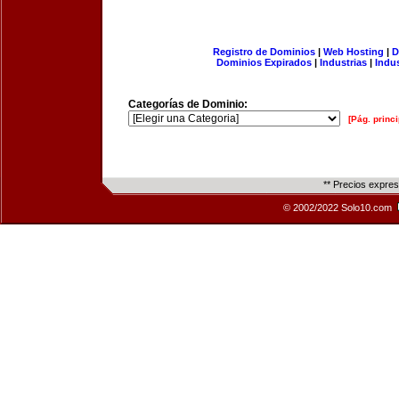
Registro de Dominios
|
Web Hosting
|
D
Dominios Expirados
|
Industrias
|
Indu
Categorías de Dominio:
[Pág. princi
** Precios expre
© 2002/2022 Solo10.com