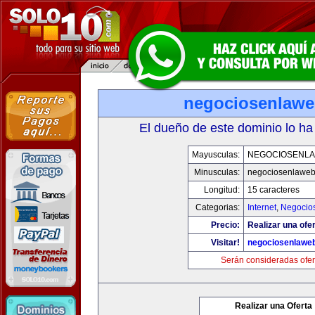
negociosenlaw
El dueño de este dominio lo ha
Mayusculas:
NEGOCIOSENL
Minusculas:
negociosenlawe
Longitud:
15 caracteres
Categorias:
Internet
,
Negocio
Precio:
Realizar una ofer
Visitar!
negociosenlawe
Serán consideradas ofer
Realizar una Oferta