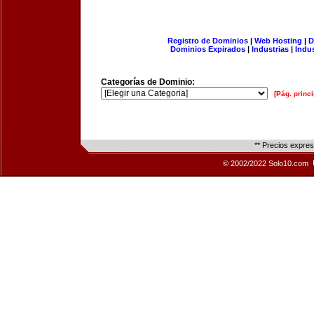
Registro de Dominios
|
Web Hosting
|
D
Dominios Expirados
|
Industrias
|
Indu
Categorías de Dominio:
[Pág. princi
** Precios expre
© 2002/2022 Solo10.com