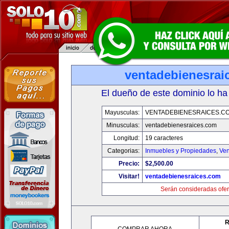
ventadebienesrai
El dueño de este dominio lo ha
Mayusculas:
VENTADEBIENESRAICES.C
Minusculas:
ventadebienesraices.com
Longitud:
19 caracteres
Categorias:
Inmuebles y Propiedades
,
Ven
Precio:
$2,500.00
Visitar!
ventadebienesraices.com
Serán consideradas ofer
R