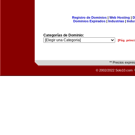
Registro de Dominios
|
Web Hosting
|
D
Dominios Expirados
|
Industrias
|
Indu
Categorías de Dominio:
[Pág. princi
** Precios expre
© 2002/2022 Solo10.com