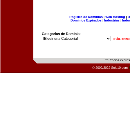
Registro de Dominios
|
Web Hosting
|
D
Dominios Expirados
|
Industrias
|
Indu
Categorías de Dominio:
[Pág. princi
** Precios expre
© 2002/2022 Solo10.com