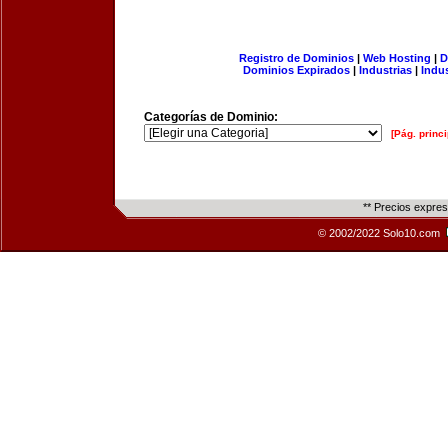
Registro de Dominios
|
Web Hosting
|
D
Dominios Expirados
|
Industrias
|
Indu
Categorías de Dominio:
[Pág. princi
** Precios expre
© 2002/2022 Solo10.com