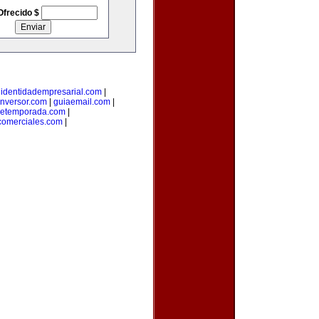
Ofrecido $
|
identidadempresarial.com
|
inversor.com
|
guiaemail.com
|
detemporada.com
|
comerciales.com
|