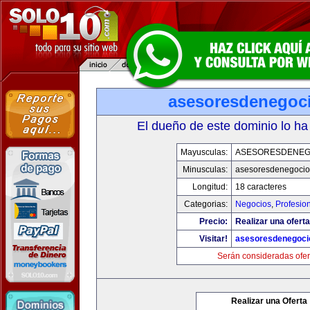
asesoresdenegoc
El dueño de este dominio lo ha
Mayusculas:
ASESORESDENEG
Minusculas:
asesoresdenegocio
Longitud:
18 caracteres
Categorias:
Negocios
,
Profesio
Precio:
Realizar una oferta
Visitar!
asesoresdenegoci
Serán consideradas ofer
Realizar una Oferta