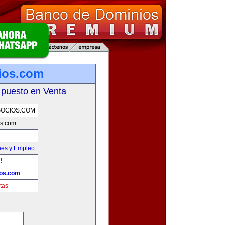
ios.com
 puesto en Venta
OCIOS.COM
s.com
nes y Empleo
!
os.com
tas