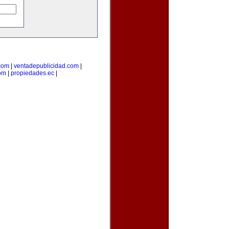
com
|
ventadepublicidad.com
|
om
|
propiedades.ec
|