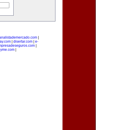
analistademercado.com
|
ay.com
|
disertar.com
|
e-
mpresadeseguros.com
|
pyme.com
|