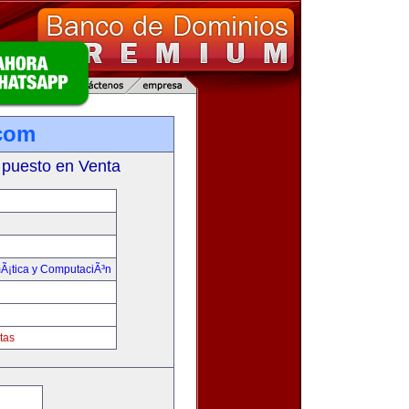
.com
 puesto en Venta
mÃ¡tica y ComputaciÃ³n
tas