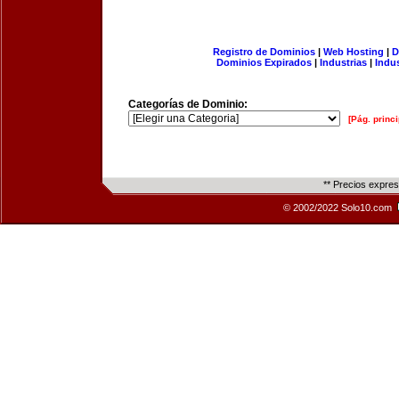
Registro de Dominios
|
Web Hosting
|
D
Dominios Expirados
|
Industrias
|
Indu
Categorías de Dominio:
[Pág. princi
** Precios expre
© 2002/2022 Solo10.com