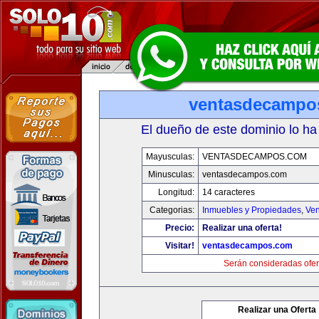
ventasdecampo
El dueño de este dominio lo ha
Mayusculas:
VENTASDECAMPOS.COM
Minusculas:
ventasdecampos.com
Longitud:
14 caracteres
Categorias:
Inmuebles y Propiedades
,
Ven
Precio:
Realizar una oferta!
Visitar!
ventasdecampos.com
Serán consideradas ofer
Realizar una Oferta