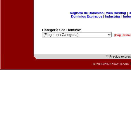
Registro de Dominios
|
Web Hosting
|
D
Dominios Expirados
|
Industrias
|
Indu
Categorías de Dominio:
[Pág. princi
** Precios expre
© 2002/2022 Solo10.com