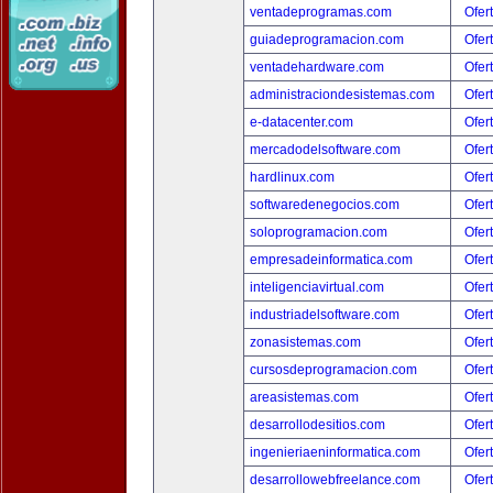
ventadeprogramas.com
Ofer
guiadeprogramacion.com
Ofer
ventadehardware.com
Ofer
administraciondesistemas.com
Ofer
e-datacenter.com
Ofer
mercadodelsoftware.com
Ofer
hardlinux.com
Ofer
softwaredenegocios.com
Ofer
soloprogramacion.com
Ofer
empresadeinformatica.com
Ofer
inteligenciavirtual.com
Ofer
industriadelsoftware.com
Ofer
zonasistemas.com
Ofer
cursosdeprogramacion.com
Ofer
areasistemas.com
Ofer
desarrollodesitios.com
Ofer
ingenieriaeninformatica.com
Ofer
desarrollowebfreelance.com
Ofer