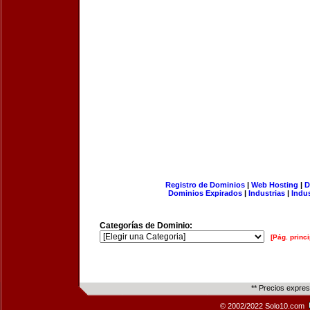
Registro de Dominios
|
Web Hosting
|
D
Dominios Expirados
|
Industrias
|
Indu
Categorías de Dominio:
[Pág. princi
** Precios expre
© 2002/2022 Solo10.com