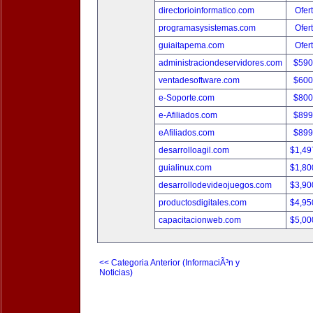
directorioinformatico.com
Ofer
programasysistemas.com
Ofer
guiaitapema.com
Ofer
administraciondeservidores.com
$590
ventadesoftware.com
$600
e-Soporte.com
$800
e-Afiliados.com
$899
eAfiliados.com
$899
desarrolloagil.com
$1,49
guialinux.com
$1,80
desarrollodevideojuegos.com
$3,90
productosdigitales.com
$4,95
capacitacionweb.com
$5,00
<< Categoria Anterior (InformaciÃ³n y
Noticias)