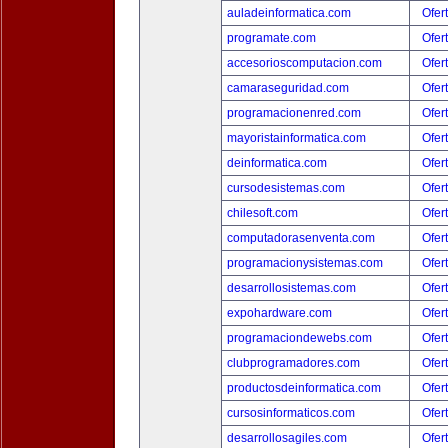
auladeinformatica.com
Ofer
programate.com
Ofer
accesorioscomputacion.com
Ofer
camaraseguridad.com
Ofer
programacionenred.com
Ofer
mayoristainformatica.com
Ofer
deinformatica.com
Ofer
cursodesistemas.com
Ofer
chilesoft.com
Ofer
computadorasenventa.com
Ofer
programacionysistemas.com
Ofer
desarrollosistemas.com
Ofer
expohardware.com
Ofer
programaciondewebs.com
Ofer
clubprogramadores.com
Ofer
productosdeinformatica.com
Ofer
cursosinformaticos.com
Ofer
desarrollosagiles.com
Ofer