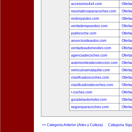
accesorios4x4.com
Oferta
neumaticosparacoches.com
Oferta
motosyautos.com
Oferta
ventaderepuestos.com
Oferta
publicoche.com
Oferta
anunciosdeautos.com
Oferta
ventadeautomoviles.com
Oferta
agenciadecoches.com
Oferta
automovilesdecoleccion.com
Oferta
vehiculosenalquiler.com
Oferta
clasificadoscoches.com
Oferta
clasificadosdecoches.com
Oferta
i-coches.com
Oferta
guiadelautomotor.com
Oferta
seguroparacoches.com
Oferta
<< Categoria Anterior (Artes y Cultura)
Categoria Sigu