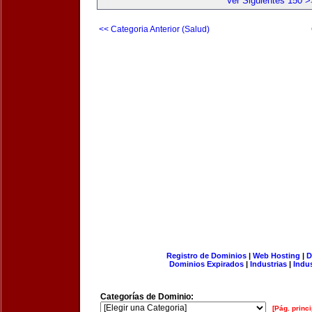
Ver Siguientes 150 >
<< Categoria Anterior (Salud)
Registro de Dominios
|
Web Hosting
|
D
Dominios Expirados
|
Industrias
|
Indu
Categorías de Dominio:
[Pág. princi