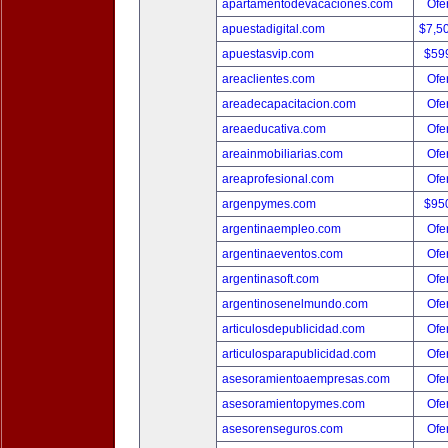
apartamentodevacaciones.com
Ofer
apuestadigital.com
$7,5
apuestasvip.com
$59
areaclientes.com
Ofer
areadecapacitacion.com
Ofer
areaeducativa.com
Ofer
areainmobiliarias.com
Ofer
areaprofesional.com
Ofer
argenpymes.com
$95
argentinaempleo.com
Ofer
argentinaeventos.com
Ofer
argentinasoft.com
Ofer
argentinosenelmundo.com
Ofer
articulosdepublicidad.com
Ofer
articulosparapublicidad.com
Ofer
asesoramientoaempresas.com
Ofer
asesoramientopymes.com
Ofer
asesorenseguros.com
Ofer