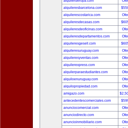
alquilerderopa.com
Ofer
alquileresbarcelona.com
$55
alquilerescostarica.com
Ofer
alquileresdecasas.com
$60
alquileresdeoficinas.com
Ofer
alquileresdepartamentos.com
Ofer
alquileresgesell.com
$60
alquileresuruguay.com
Ofer
alquileresyventas.com
Ofer
alquilerexpress.com
Ofer
alquilerparaestudiantes.com
Ofer
alquiloenuruguay.com
Ofer
alquilopropiedad.com
Ofer
amigazo.com
$2,5
antecedentescomerciales.com
$59
anunciocomercial.com
Ofer
anunciodirecto.com
Ofer
anuncioinmobiliario.com
Ofer