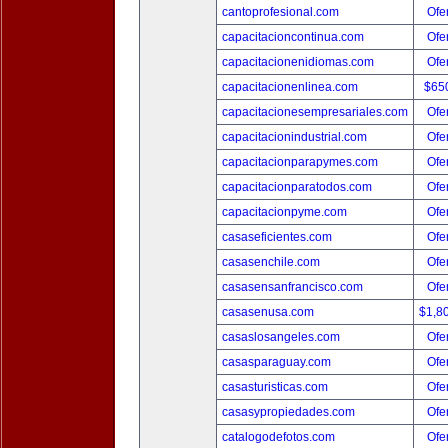
cantoprofesional.com
Ofer
capacitacioncontinua.com
Ofer
capacitacionenidiomas.com
Ofer
capacitacionenlinea.com
$65
capacitacionesempresariales.com
Ofer
capacitacionindustrial.com
Ofer
capacitacionparapymes.com
Ofer
capacitacionparatodos.com
Ofer
capacitacionpyme.com
Ofer
casaseficientes.com
Ofer
casasenchile.com
Ofer
casasensanfrancisco.com
Ofer
casasenusa.com
$1,8
casaslosangeles.com
Ofer
casasparaguay.com
Ofer
casasturisticas.com
Ofer
casasypropiedades.com
Ofer
catalogodefotos.com
Ofer